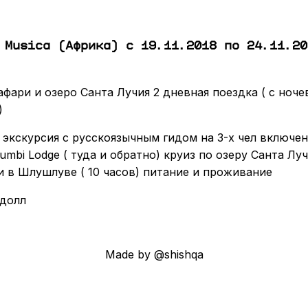
 Musica (Африка) с 19.11.2018 по 24.11.20
афари и озеро Санта Лучия 2 дневная поездка ( с ноче
)
экскурсия с русскоязычным гидом на 3-х чел включе
mbi Lodge ( туда и обратно) круиз по озеру Санта Лу
ари в Шлушлуве ( 10 часов) питание и проживание
 долл
Made by @shishqa