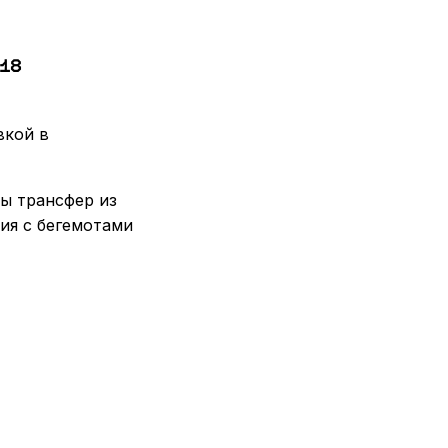
18
вкой в
ны трансфер из
чия с бегемотами