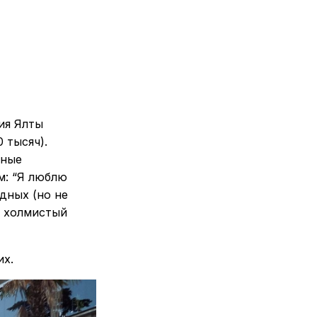
ия Ялты
 тысяч).
нные
м: “Я люблю
дных (но не
я холмистый
их.