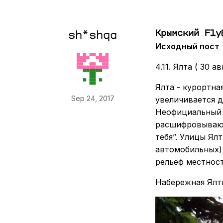
Крымский Fly
sh*shqa
Исходный пост
4.11. Ялта ( 30 а
Ялта - курортна
Sep 24, 2017
увеличивается д
Неофициальный д
расшифровывают
тебя”. Улицы Ял
автомобильных) 
рельеф местност
Набережная Ялт