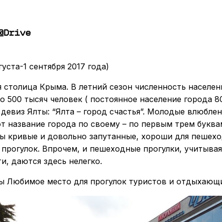
@Drive
вгуста-1 сентября 2017 года)
я столица Крыма. В летний сезон численность населен
о 500 тысяч человек ( постоянное население города 80
евиз Ялты: “Ялта – город счастья”. Молодые влюбле
 название города по своему – по первым трем буква
ты кривые и довольно запутанные, хороши для пешехо
прогулок. Впрочем, и пешеходные прогулки, учитыва
и, даются здесь нелегко.
ы Любимое место для прогулок туристов и отдыхающ