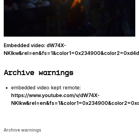
Embedded video: dW74X-
NKlkw&rel=en&fs=1&color1=0x234900&color2=0xd4
Archive warnings
embedded video kept remote:
https://www.youtube.com/v/dW74X-
NKlkw&rel=en&fs=1&color1=0x234900&color2=0x
Archive warnings