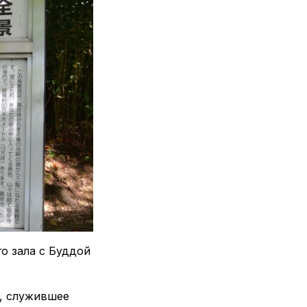
го зала с Буддой
), служившее