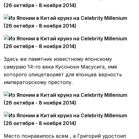
Здесь же памятник известному японскому
самураю 14-го века Кусоноки Масусигэ, имя
которого олицетворяет для японцев верность
императорскому престолу.
Место понравилось всем , а Григорий удостоил