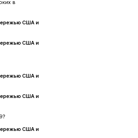
оких в
9?