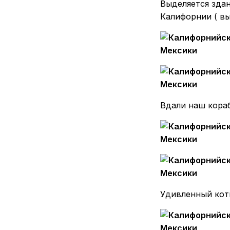
Выделяется зда
Калифорнии ( вы
Вдали наш кораб
Удивленный коти