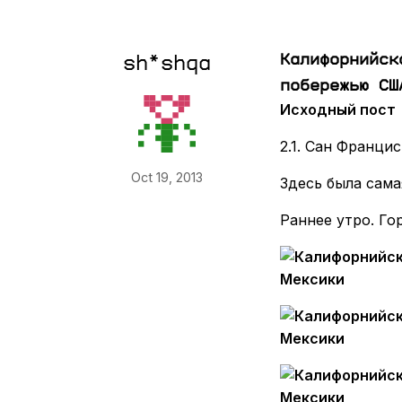
Калифорнийск
sh*shqa
побережью СШ
Исходный пост
2.1. Сан Франци
Oct 19, 2013
Здесь была самая
Раннее утро. Гор