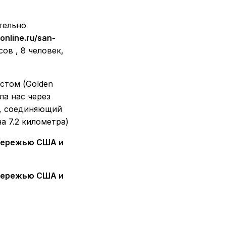
тельно
online.ru/san-
ов , 8 человек,
стом (Golden
ла нас через
ж, соединяющий
а 7.2 километра)