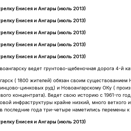
воангарску ведет грунтово-щебеночная дорога 4-й кат
гарск ( 1800 жителей) обязан своим существованием
винцово-цинковых руд) и Новоангарскому ОКу ( прои
ого концентрата). Ведет свою историю с 1961-го год
овой инфраструктуры крайне низкий, много ветхого 
 в последние года три-четыре наметились перемены к