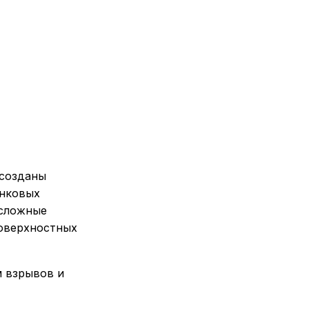
 созданы
инковых
 сложные
поверхностных
м взрывов и