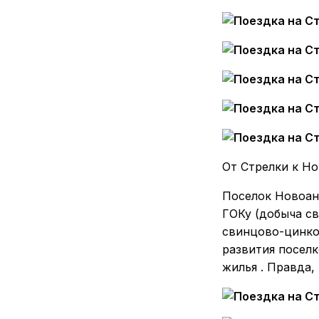
От Стрелки к Но
Поселок Новоан
ГОКу (добыча с
свинцово-цинков
развития поселк
жилья . Правда,