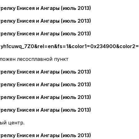
: yh1cuwq_7Z0&rel=en&fs=1&color1=0x234900&color2
оложен лесосплавной пункт
ый центр.