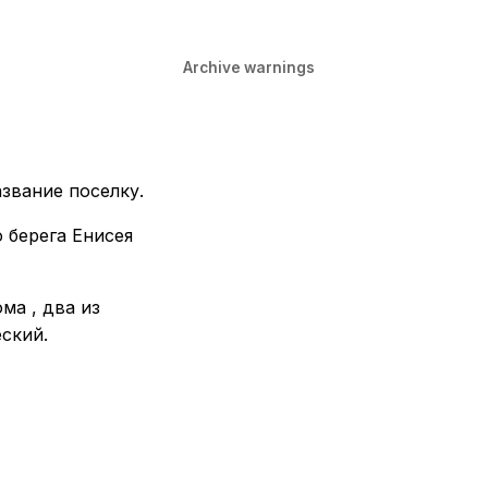
Archive warnings
азвание поселку.
 берега Енисея
ма , два из
ский.