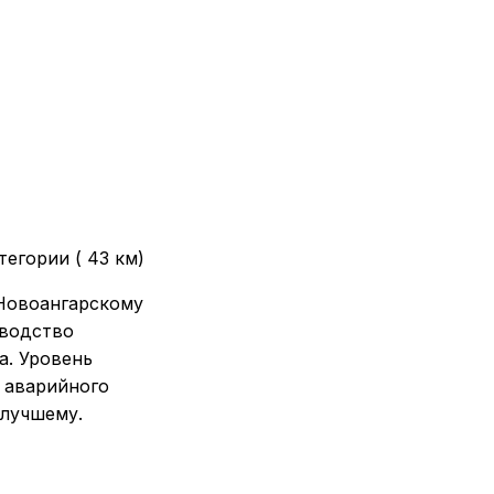
егории ( 43 км)
 Новоангарскому
зводство
а. Уровень
и аварийного
 лучшему.