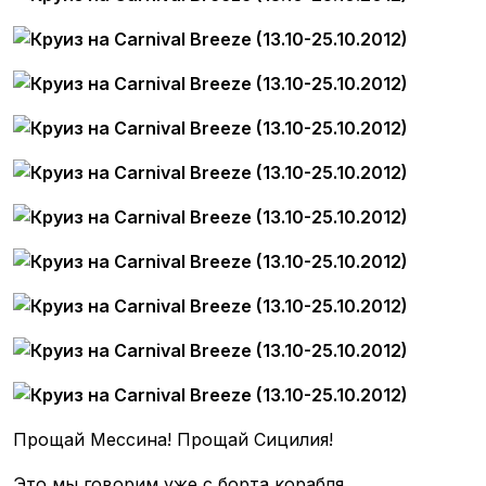
Прощай Мессина! Прощай Сицилия!
Это мы говорим уже с борта корабля.