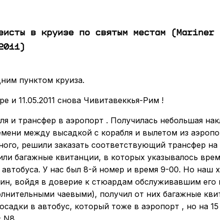
еисты в круизе по святым местам (Mariner 
2011)
ним пунктом круиза.
ре и 11.05.2011 снова Чивитавеккья-Рим !
ля и трансфер в аэропорт . Получилась небольшая на
емени между высадкой с корабля и вылетом из аэроп
ного, решили заказать соответствующий трансфер на
или багажные квитанции, в которых указывалось врем
 автобуса. У нас был 8-й номер и время 9-00. Но наш 
ин, войдя в доверие к стюардам обслуживавшим его 
олнительными чаевыми), получил от них багажные кви
осадки в автобус, который тоже в аэропорт , но на 1
 N8.