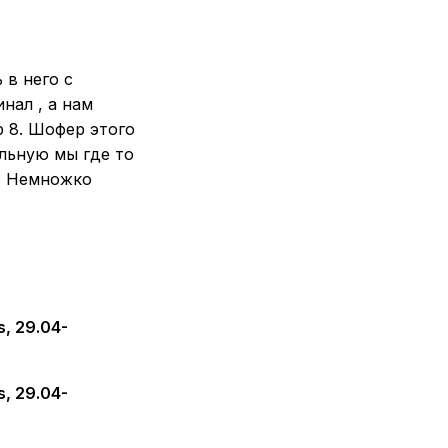
 в него с
нал , а нам
р 8. Шофер этого
ильную мы где то
с. Немножко