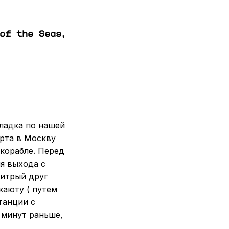
of the Seas,
кладка по нашей
орта в Москву
 корабле. Перед
я выхода с
хитрый друг
каюту ( путем
танции с
5 минут раньше,