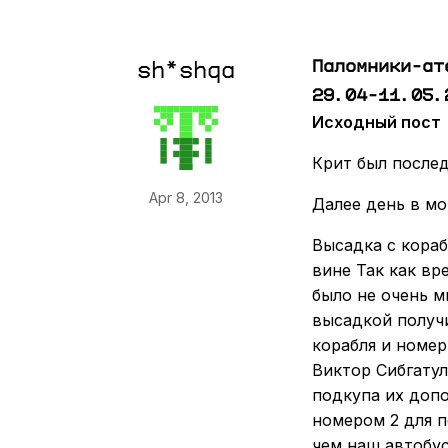
Паломники-ат
sh*shqa
29.04-11.05.
Исходный пост
Крит был послед
Apr 8, 2013
Далее день в мо
Высадка с кораб
вине Так как вр
было не очень м
высадкой получ
корабля и номер
Виктор Сибгатул
подкупа их доп
номером 2 для п
чем наш автобус