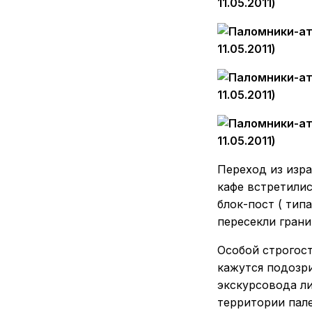
Переход из изр
кафе встретилис
блок-пост ( тип
пересекли гран
Особой строгос
кажутся подозри
экскурсовода л
территории пал