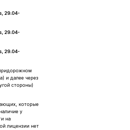
 придорожном
) и далее через
угой стороны)
жающих, которые
наличие у
ти на
ой лицензии нет