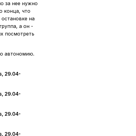
но за нее нужно
о конца, что
 остановке на
руппа, а он -
их посмотреть
ую автономию.