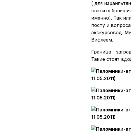
( для израильтя
платить большие
именно). Так ил
посту и вопроса
экскурсовод. М
Вифлеем.
Граница - загр
Такие стоят вдол