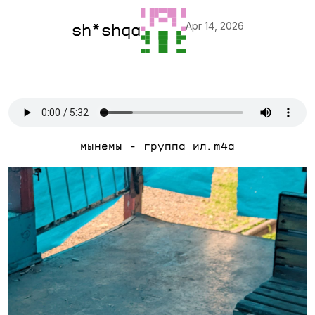
Apr 14, 2026
sh*shqa
мынемы - группа ил.m4a