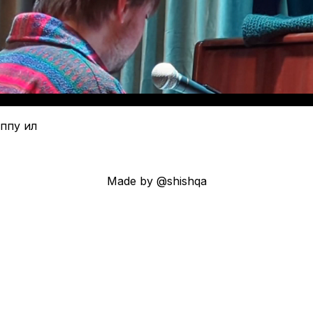
ппу ил
Made by @shishqa