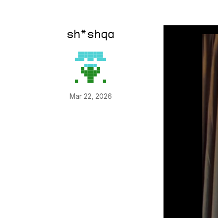
sh*shqa
Mar 22, 2026