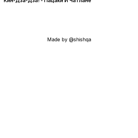
Кин-Дза-Дза! - Пацаки И Чатлане
Made by @shishqa